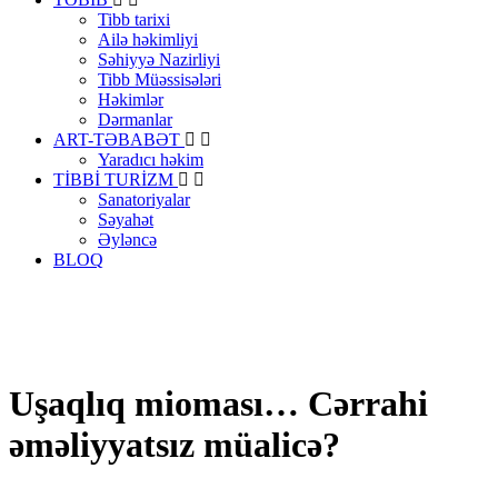
Tibb tarixi
Ailə həkimliyi
Səhiyyə Nazirliyi
Tibb Müəssisələri
Həkimlər
Dərmanlar
ART-TƏBABƏT
Yaradıcı həkim
TİBBİ TURİZM
Sanatoriyalar
Səyahət
Əyləncə
BLOQ
Uşaqlıq mioması… Cərrahi
əməliyyatsız müalicə?