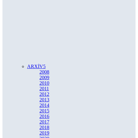
ARXİV
2008
2009
2010
2011
2012
2013
2014
2015
2016
2017
2018
2019