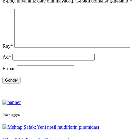
E-poçt ünvanınız dərc olunmayacaq. Gərəkli bölmələr işarələnib *
Rəy*
Ad*
E-mail
Psixologiya