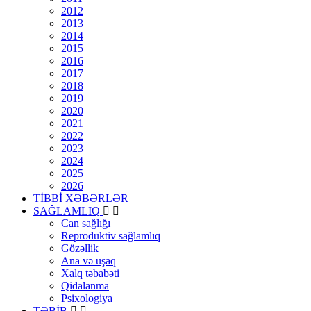
2012
2013
2014
2015
2016
2017
2018
2019
2020
2021
2022
2023
2024
2025
2026
TİBBİ XƏBƏRLƏR
SAĞLAMLIQ
Can sağlığı
Reproduktiv sağlamlıq
Gözəllik
Ana və uşaq
Xalq təbabəti
Qidalanma
Psixologiya
TƏBİB