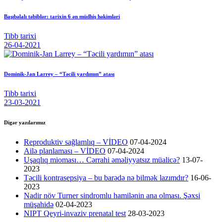
Başıbəlalı təbiblər: tarixin 6 ən müdhiş həkimləri
Tibb tarixi
26-04-2021
Dominik-Jan Larrey – “Təcili yardımın” atası
Tibb tarixi
23-03-2021
Digər yazılarımız
Reproduktiv sağlamlıq – VİDEO
07-04-2024
Ailə planlaması – VİDEO
07-04-2024
Uşaqlıq mioması… Cərrahi əməliyyatsız müalicə?
13-07-
2023
Təcili kontrasepsiya – bu barədə nə bilmək lazımdır?
16-06-
2023
Nadir növ Turner sindromlu hamilənin ana olması. Şəxsi
müşahidə
02-04-2023
NIPT Qeyri-invaziv prenatal test
28-03-2023