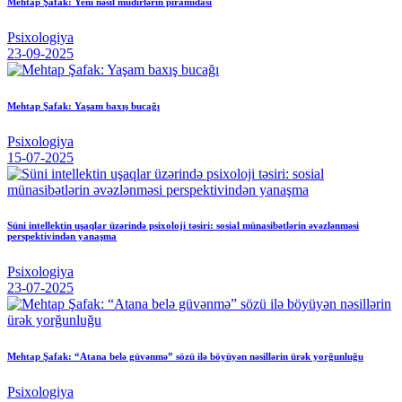
Mehtap Şafak: Yeni nəsil müdirlərin piramidası
Psixologiya
23-09-2025
Mehtap Şafak: Yaşam baxış bucağı
Psixologiya
15-07-2025
Süni intellektin uşaqlar üzərində psixoloji təsiri: sosial münasibətlərin əvəzlənməsi
perspektivindən yanaşma
Psixologiya
23-07-2025
Mehtap Şafak: “Atana belə güvənmə” sözü ilə böyüyən nəsillərin ürək yorğunluğu
Psixologiya