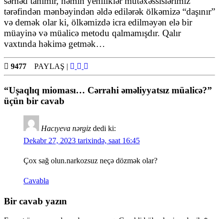
sərhəd tanımır, həmin yeniliklər mütəxəssislərimiz
tərəfindən mənbəyindən əldə edilərək ölkəmizə “daşınır”
və demək olar ki, ölkəmizdə icra edilməyən elə bir
müayinə və müalicə metodu qalmamışdır. Qalır
vaxtında həkimə getmək…
9477
PAYLAŞ
|
“Uşaqlıq mioması… Cərrahi əməliyyatsız müalicə?”
üçün bir cavab
Hacıyeva nərgiz
dedi ki:
Dekabr 27, 2023 tarixində, saat 16:45
Çox sağ olun.narkozsuz neçə dözmək olar?
Cavabla
Bir cavab yazın