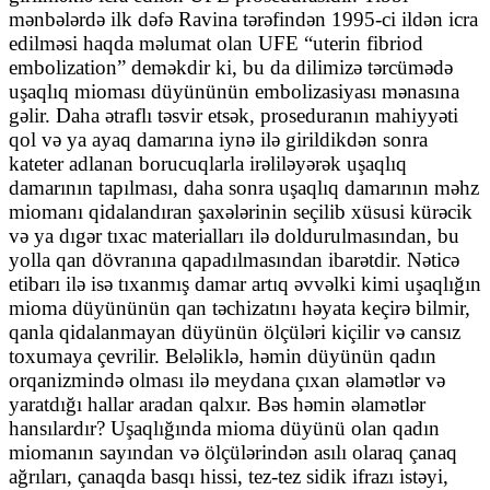
mənbələrdə ilk dəfə Ravina tərəfindən 1995-ci ildən icra
edilməsi haqda məlumat olan UFE “uterin fibriod
embolization” deməkdir ki, bu da dilimizə tərcümədə
uşaqlıq mioması düyününün embolizasiyası mənasına
gəlir. Daha ətraflı təsvir etsək, proseduranın mahiyyəti
qol və ya ayaq damarına iynə ilə girildikdən sonra
kateter adlanan borucuqlarla irəliləyərək uşaqlıq
damarının tapılması, daha sonra uşaqlıq damarının məhz
miomanı qidalandıran şaxələrinin seçilib xüsusi kürəcik
və ya dıgər tıxac materialları ilə doldurulmasından, bu
yolla qan dövranına qapadılmasından ibarətdir. Nəticə
etibarı ilə isə tıxanmış damar artıq əvvəlki kimi uşaqlığın
mioma düyününün qan təchizatını həyata keçirə bilmir,
qanla qidalanmayan düyünün ölçüləri kiçilir və cansız
toxumaya çevrilir. Beləliklə, həmin düyünün qadın
orqanizmində olması ilə meydana çıxan əlamətlər və
yaratdığı hallar aradan qalxır. Bəs həmin əlamətlər
hansılardır? Uşaqlığında mioma düyünü olan qadın
miomanın sayından və ölçülərindən asılı olaraq çanaq
ağrıları, çanaqda basqı hissi, tez-tez sidik ifrazı istəyi,