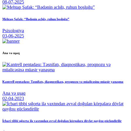
08-07-2025
Mehtap Şafak: “Bədənin aclığı, ruhun boşluğu”
Psixologiya
03-06-2025
Ana və uşaq
Kantrell pentadası: Təsnifatı, diaqnostikası, proqnozu və müalicəsinə müasir yanaşma
Ana və uşaq
02-04-2023
İcbari tibbi sığorta ilə vaxtından əvvəl doğulan körpələrə dövlət qayğısı gücləndirilir