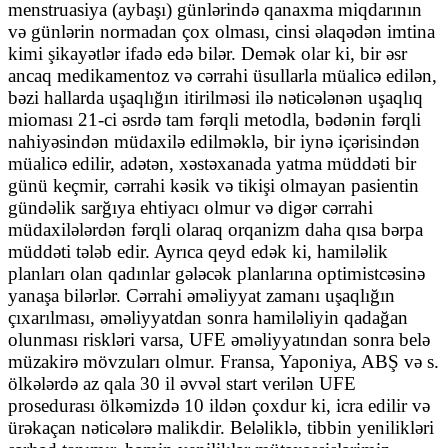
menstruasiya (aybaşı) günlərində qanaxma miqdarının
və günlərin normadan çox olması, cinsi əlaqədən imtina
kimi şikayətlər ifadə edə bilər. Demək olar ki, bir əsr
ancaq medikamentoz və cərrahi üsullarla müalicə edilən,
bəzi hallarda uşaqlığın itirilməsi ilə nəticələnən uşaqlıq
mioması 21-ci əsrdə tam fərqli metodla, bədənin fərqli
nahiyəsindən müdaxilə edilməklə, bir iynə içərisindən
müalicə edilir, adətən, xəstəxanada yatma müddəti bir
günü keçmir, cərrahi kəsik və tikişi olmayan pasientin
gündəlik sarğıya ehtiyacı olmur və digər cərrahi
müdaxilələrdən fərqli olaraq orqanizm daha qısa bərpa
müddəti tələb edir. Ayrıca qeyd edək ki, hamiləlik
planları olan qadınlar gələcək planlarına optimistcəsinə
yanaşa bilərlər. Cərrahi əməliyyat zamanı uşaqlığın
çıxarılması, əməliyyatdan sonra hamiləliyin qadağan
olunması riskləri varsa, UFE əməliyyatından sonra belə
müzakirə mövzuları olmur. Fransa, Yaponiya, ABŞ və s.
ölkələrdə az qala 30 il əvvəl start verilən UFE
prosedurası ölkəmizdə 10 ildən çoxdur ki, icra edilir və
ürəkaçan nəticələrə malikdir. Beləliklə, tibbin yenilikləri