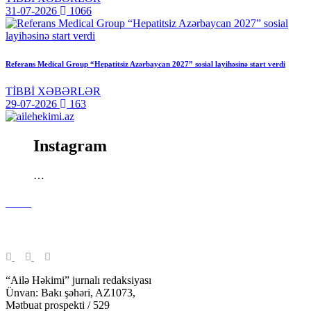
31-07-2026
1066
Referans Medical Group “Hepatitsiz Azərbaycan 2027” sosial layihəsinə start verdi
TİBBİ XƏBƏRLƏR
29-07-2026
163
Instagram
…
Reklam
Bizi izləyin
“Ailə Həkimi” jurnalı redaksiyası
Ünvan: Bakı şəhəri, AZ1073,
Mətbuat prospekti / 529