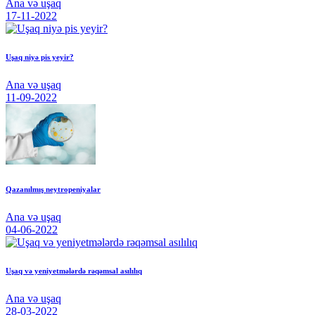
Ana və uşaq
17-11-2022
Uşaq niyə pis yeyir?
Ana və uşaq
11-09-2022
Qazanılmış neytropeniyalar
Ana və uşaq
04-06-2022
Uşaq və yeniyetmələrdə rəqəmsal asılılıq
Ana və uşaq
28-03-2022