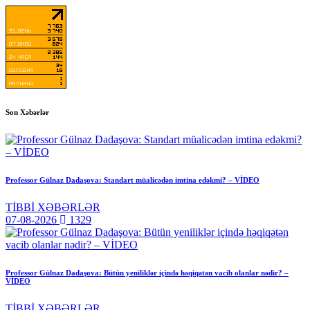
Son Xəbərlər
Professor Gülnaz Dadaşova: Standart müalicədən imtina edəkmi? – VİDEO
TİBBİ XƏBƏRLƏR
07-08-2026
1329
Professor Gülnaz Dadaşova: Bütün yeniliklər içində həqiqətən vacib olanlar nədir? –
VİDEO
TİBBİ XƏBƏRLƏR