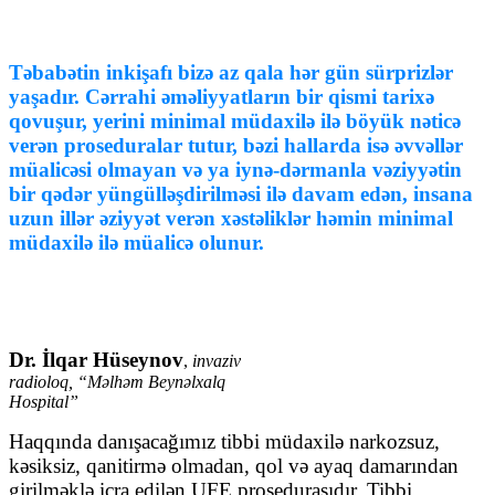
Təbabətin inkişafı bizə az qala hər gün sürprizlər
yaşadır. Cərrahi əməliyyatların bir qismi tarixə
qovuşur, yerini minimal müdaxilə ilə böyük nəticə
verən proseduralar tutur, bəzi hallarda isə əvvəllər
müalicəsi olmayan və ya iynə-dərmanla vəziyyətin
bir qədər yüngülləşdirilməsi ilə davam edən, insana
uzun illər əziyyət verən xəstəliklər həmin minimal
müdaxilə ilə müalicə olunur.
Dr. İlqar Hüseynov
,
invaziv
radioloq, “Məlhəm Beynəlxalq
Hospital”
Haqqında danışacağımız tibbi müdaxilə narkozsuz,
kəsiksiz, qanitirmə olmadan, qol və ayaq damarından
girilməklə icra edilən UFE prosedurasıdır. Tibbi