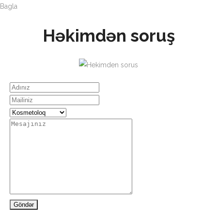
Bagla
Həkimdən soruş