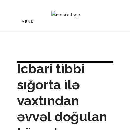
MENU
İcbari tibbi
sığorta ilə
vaxtından
əvvəl doğulan