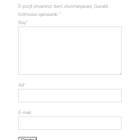
E-poçt ünvanınız dərc olunmayacaq. Gərəkli
bölmələr işarələnib *
Rəy*
Ad*
E-mail