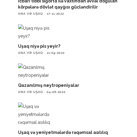
İcbari tibbi sığorta ilə vaxtından əvvəl doğulan
körpələrə dövlət qayğısı gücləndirilir
ANA VƏ UŞAQ
17-11-2022
Uşaq niyə pis yeyir?
ANA VƏ UŞAQ
11-09-2022
Qazanılmış neytropeniyalar
ANA VƏ UŞAQ
04-06-2022
Uşaq və yeniyetmələrdə rəqəmsal asılılıq