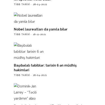
TIBB TARIXI
28-03-2022
Nobel laureatları da yanıla bilər
TIBB TARIXI
16-11-2021
Başıbəlalı təbiblər: tarixin 6 ən müdhiş
həkimləri
TIBB TARIXI
26-04-2021