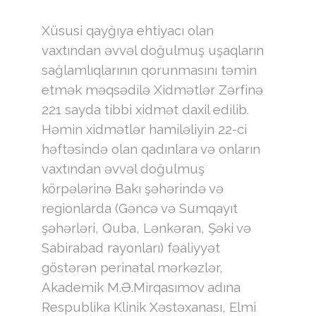
Xüsusi qayğıya ehtiyacı olan
vaxtından əvvəl doğulmuş uşaqların
sağlamlıqlarının qorunmasını təmin
etmək məqsədilə Xidmətlər Zərfinə
221 sayda tibbi xidmət daxil edilib.
Həmin xidmətlər hamiləliyin 22-ci
həftəsində olan qadınlara və onların
vaxtından əvvəl doğulmuş
körpələrinə Bakı şəhərində və
regionlarda (Gəncə və Sumqayıt
şəhərləri, Quba, Lənkəran, Şəki və
Sabirabad rayonları) fəaliyyət
göstərən perinatal mərkəzlər,
Akademik M.Ə.Mirqasımov adına
Respublika Klinik Xəstəxanası, Elmi