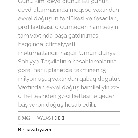
Günü kimi qeyd olunur. Bu günün
qeyd olunmasında məqsəd vaxtından
əvvəl doğuşun təhlükəsi və fəsadları,
profilaktikası, o cümlədən hamiləliyin
tam vaxtında başa çatdırılması
haqqında ictimaiyyəti
məlumatlandırmaqdır. Ümumdünya
Səhiyyə Təşkilatının hesablamalarına
görə, hər il planetdə təxminən 15
milyon uşaq vaxtından qabaq doğulur.
Vaxtından əvvəl doğuş hamiləliyin 22-
ci həftəsindən 37-ci həftəsinə qədər
baş verən doğuş hesab edilir.
PAYLAŞ
|
9462
Bir cavab yazın