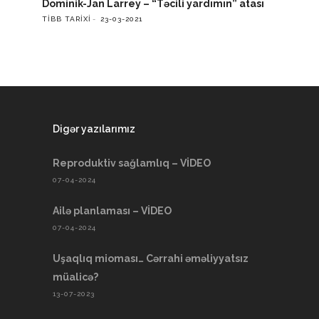
Dominik-Jan Larrey – “Təcili yardımın” atası
TIBB TARIXI
23-03-2021
Digər yazılarımız
Reproduktiv sağlamlıq – VİDEO
07-04-2024
Ailə planlaması – VİDEO
07-04-2024
Uşaqlıq mioması… Cərrahi əməliyyatsız
müalicə?
13-07-2023