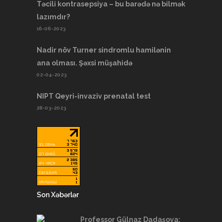
Təcili kontrasepsiya – bu barədə nə bilmək
lazımdır?
16-06-2023
Nadir növ Turner sindromlu hamilənin
ana olması. Şəxsi müşahidə
02-04-2023
NIPT Qeyri-invaziv prenatal test
28-03-2023
Son Xəbərlər
Professor Gülnaz Dadaşova: