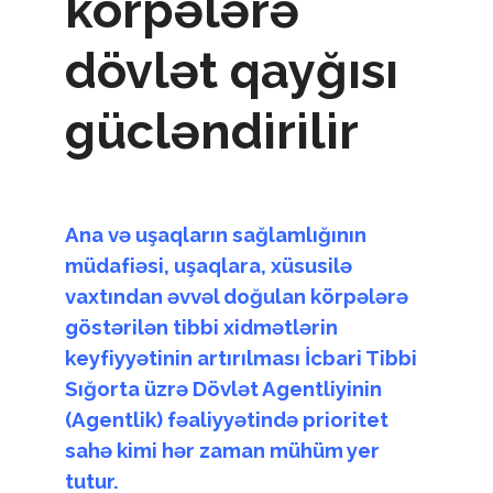
körpələrə
dövlət qayğısı
gücləndirilir
Ana və uşaqların sağlamlığının
müdafiəsi, uşaqlara, xüsusilə
vaxtından əvvəl doğulan körpələrə
göstərilən tibbi xidmətlərin
keyfiyyətinin artırılması İcbari Tibbi
Sığorta üzrə Dövlət Agentliyinin
(Agentlik) fəaliyyətində prioritet
sahə kimi hər zaman mühüm yer
tutur.