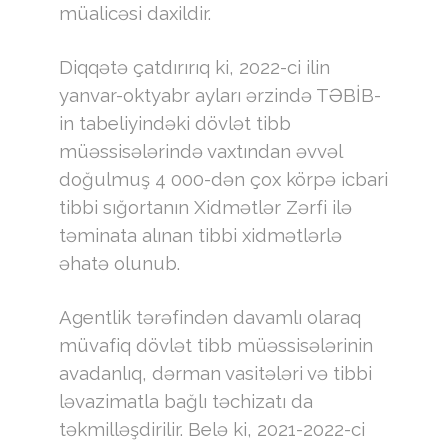
müalicəsi daxildir.
Diqqətə çatdırırıq ki, 2022-ci ilin
yanvar-oktyabr ayları ərzində TƏBİB-
in tabeliyindəki dövlət tibb
müəssisələrində vaxtından əvvəl
doğulmuş 4 000-dən çox körpə icbari
tibbi sığortanın Xidmətlər Zərfi ilə
təminata alınan tibbi xidmətlərlə
əhatə olunub.
Agentlik tərəfindən davamlı olaraq
müvafiq dövlət tibb müəssisələrinin
avadanlıq, dərman vasitələri və tibbi
ləvazimatla bağlı təchizatı da
təkmilləşdirilir. Belə ki, 2021-2022-ci