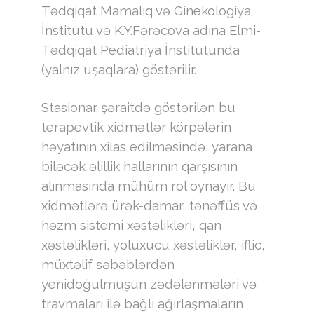
Tədqiqat Mamalıq və Ginekologiya
İnstitutu və K.Y.Fərəcova adına Elmi-
Tədqiqat Pediatriya İnstitutunda
(yalnız uşaqlara) göstərilir.
Stasionar şəraitdə göstərilən bu
terapevtik xidmətlər körpələrin
həyatının xilas edilməsində, yarana
biləcək əlillik hallarının qarşısının
alınmasında mühüm rol oynayır. Bu
xidmətlərə ürək-damar, tənəffüs və
həzm sistemi xəstəlikləri, qan
xəstəlikləri, yoluxucu xəstəliklər, iflic,
müxtəlif səbəblərdən
yenidoğulmuşun zədələnmələri və
travmaları ilə bağlı ağırlaşmaların