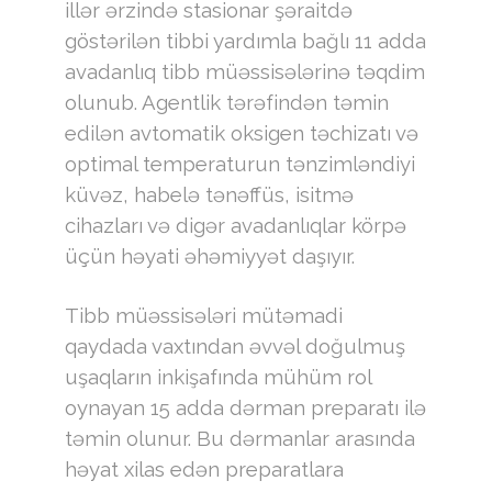
illər ərzində stasionar şəraitdə
göstərilən tibbi yardımla bağlı 11 adda
avadanlıq tibb müəssisələrinə təqdim
olunub. Agentlik tərəfindən təmin
edilən avtomatik oksigen təchizatı və
optimal temperaturun tənzimləndiyi
küvəz, habelə tənəffüs, isitmə
cihazları və digər avadanlıqlar körpə
üçün həyati əhəmiyyət daşıyır.
Tibb müəssisələri mütəmadi
qaydada vaxtından əvvəl doğulmuş
uşaqların inkişafında mühüm rol
oynayan 15 adda dərman preparatı ilə
təmin olunur. Bu dərmanlar arasında
həyat xilas edən preparatlara