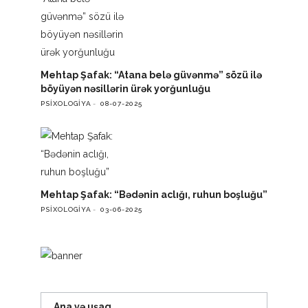
Mehtap Şafak: “Atana belə güvənmə” sözü ilə
böyüyən nəsillərin ürək yorğunluğu
PSIXOLOGIYA
08-07-2025
Mehtap Şafak: “Bədənin aclığı, ruhun boşluğu”
PSIXOLOGIYA
03-06-2025
Ana və uşaq