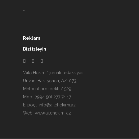
…
Reklam
Bizi izləyin
“Ailə Həkimi” jurnalı redaksiyası
Ünvan: Bakı şəhəri, AZ1073,
Mətbuat prospekti / 529
Mob: (+994 50) 277 74 17
E-poçt: info@ailehekimi.az
Web: www.ailehekimi.az