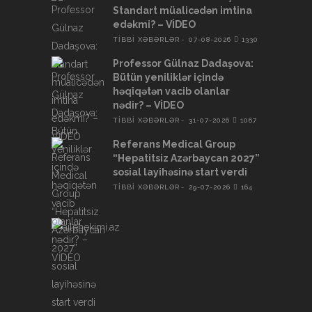
Standart müalicədən imtina
edəkmi? – VİDEO
TİBBİ XƏBƏRLƏR
07-08-2026
1330
Professor Gülnaz Dadaşova:
Bütün yeniliklər içində
həqiqətən vacib olanlar
nədir? – VİDEO
TİBBİ XƏBƏRLƏR
31-07-2026
1067
Referans Medical Group
“Hepatitsiz Azərbaycan 2027”
sosial layihəsinə start verdi
TİBBİ XƏBƏRLƏR
29-07-2026
164
Instagram