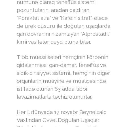
nümunə olaraq tənəffüs sistemi
pozuntularını aradan qaldıran
“Poraktat alfa” və “Kafein sitrat”, eləcə
də ürək qüsuru ilə doğulan uşaqlarda
qan dövranını nizamlayan “Alprostadil”
kimi vasitələr qeyd oluna bilər.
Tibb müəssisələri həmçinin körpənin
qidalanması, qan-damar, tənəffüs və
sidik-cinsiyyət sistemi, həmçinin digər
orqanların müayinə və müalicəsində
istifadə olunan 63 adda tibbi
ləvazimatlarla təchiz olunurlar.
Hər il dünyada 17 noyabr Beynəlxalq
Vaxtından Əvvəl Doğulan Uşaqlar