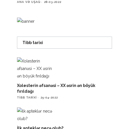
ANA VƏ UŞAQ
28-03-2022
Tibb tarixi
Xolesterin əfsanəsi – XX əsrin ən böyük
fırıldağı
TIBB TARIXI
25-04-2022
İlk apteklər necə olub?