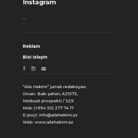
Instagram
…
Reklam
Bizi izləyin
“Ailə Həkimi” jurnalı redaksiyası
Ünvan: Bakı şəhəri, AZ1073,
Mətbuat prospekti / 529
Mob: (+994 50) 277 74 17
E-poçt: info@ailehekimi.az
Web: www.ailehekimi.az