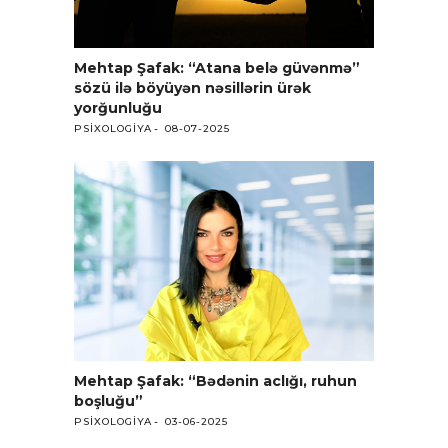
Mehtap Şafak: “Atana belə güvənmə”
sözü ilə böyüyən nəsillərin ürək
yorğunluğu
PSIXOLOGIYA
08-07-2025
Mehtap Şafak: “Bədənin aclığı, ruhun
boşluğu”
PSIXOLOGIYA
03-06-2025