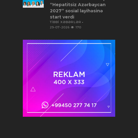
“Hepatitsiz Azərbaycan
2027” sosial layihəsinə
start verdi
TİBBİ XƏBƏRLƏR
29-07-2026
170