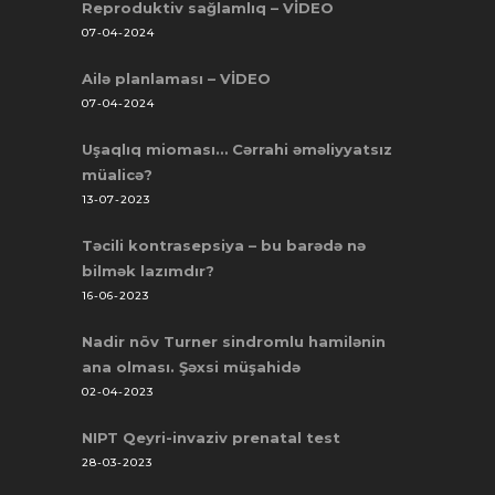
Reproduktiv sağlamlıq – VİDEO
07-04-2024
Ailə planlaması – VİDEO
07-04-2024
Uşaqlıq mioması… Cərrahi əməliyyatsız
müalicə?
13-07-2023
Təcili kontrasepsiya – bu barədə nə
bilmək lazımdır?
16-06-2023
Nadir növ Turner sindromlu hamilənin
ana olması. Şəxsi müşahidə
02-04-2023
NIPT Qeyri-invaziv prenatal test
28-03-2023