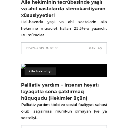
Ailə həkiminin təcrübəsində yaşlı
və ahıl xəstələrdə stenokardiyanın
xüsusiyyətləri
Hal-hazırda yaşlı və ahıl xəstələrin ailə
həkiminə müraciət halları 25,5%-ə yaxındır.
Bu müraciət...
27-07-2019
10160
PAYLAŞ
Ailə həkimliyi
Palliativ yardım – insanın həyatı
ləyaqətlə sona çatdırmaq
hüququdu (Həkimlər üçün)
Palliativ yardım tibbi və sosial fəaliyyət sahəsi
olub, sağalması mümkün olmayan (və ya
xəstəliyi...