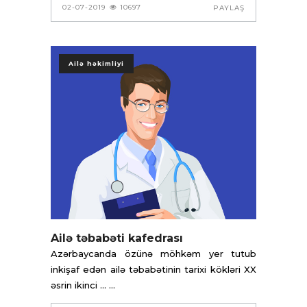
02-07-2019
10697
PAYLAŞ
Ailə həkimliyi
Ailə təbabəti kafedrası
Azərbaycanda özünə möhkəm yer tutub
inkişaf edən ailə təbabətinin tarixi kökləri XX
əsrin ikinci ...