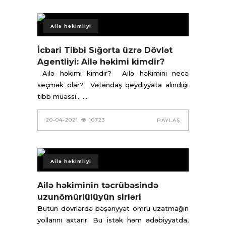
Ailə həkimliyi
İcbari Tibbi Sığorta üzrə Dövlət
Agentliyi: Ailə həkimi kimdir?
Ailə həkimi kimdir? Ailə həkimini necə
seçmək olar? Vətəndaş qeydiyyata alındığı
tibb müəssi...
20-04-2021
10723
PAYLAŞ
Ailə həkimliyi
Ailə həkiminin təcrübəsində
uzunömürlülüyün sirləri
Bütün dövrlərdə bəşəriyyət ömrü uzatmağın
yollarını axtarır. Bu istək həm ədəbiyyatda,