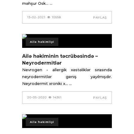
məhşur Osk...
13-02-2021
10558
PAYLAŞ
Ailə həkimliyi
Ailə həkiminin təcrübəsində –
Neyrodermitlər
Nevrogen - allergik xəstəliklər sırasında
neyrodermitlər geniş yayılmışdır.
Neyrodermit xroniki x...
20-05-2020
14361
PAYLAŞ
Ailə həkimliyi