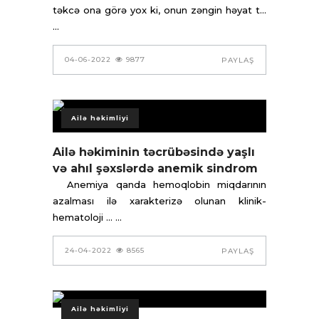
təkcə ona görə yox ki, onun zəngin həyat t...
04-06-2022
9877
PAYLAŞ
Ailə həkimliyi
Ailə həkiminin təcrübəsində yaşlı
və ahıl şəxslərdə anemik sindrom
Anemiya qanda hemoqlobin miqdarının
azal­ması ilə xarakterizə olunan klinik-
hematoloji ...
24-04-2022
8565
PAYLAŞ
Ailə həkimliyi