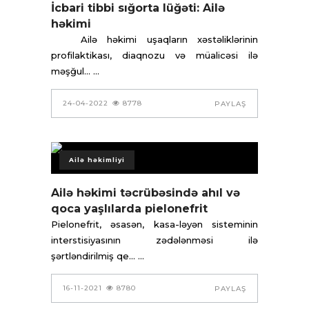
İcbari tibbi sığorta lüğəti: Ailə
həkimi
Ailə həkimi uşaqların xəstəliklərinin
profilaktikası, diaqnozu və müalicəsi ilə
məşğul...
24-04-2022
8778
PAYLAŞ
Ailə həkimliyi
Ailə həkimi təcrübəsində ahıl və
qoca yaşlılarda pielonefrit
Pielonefrit, əsasən, kasa-ləyən sisteminin
intersti­si­yasının zədələnməsi ilə
şərtləndirilmiş qe...
16-11-2021
8780
PAYLAŞ