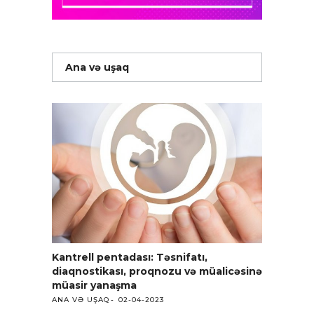
Ana və uşaq
Kantrell pentadası: Təsnifatı,
diaqnostikası, proqnozu və müalicəsinə
müasir yanaşma
ANA VƏ UŞAQ
02-04-2023