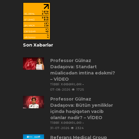
Son Xəbərlər
Professor Gülnaz
Dadaşova: Standart
müalicədən imtina edəkmi?
– VİDEO
TİBBİ XƏBƏRLƏR
07-08-2026
1725
Professor Gülnaz
Dadaşova: Bütün yeniliklər
içində həqiqətən vacib
olanlar nədir? – VİDEO
TİBBİ XƏBƏRLƏR
31-07-2026
2324
Referans Medical Group