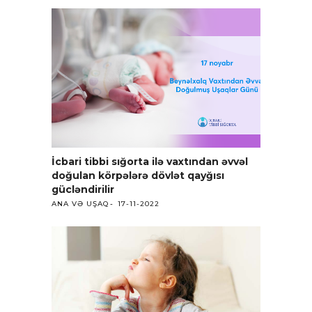
İcbari tibbi sığorta ilə vaxtından əvvəl
doğulan körpələrə dövlət qayğısı
gücləndirilir
ANA VƏ UŞAQ
17-11-2022