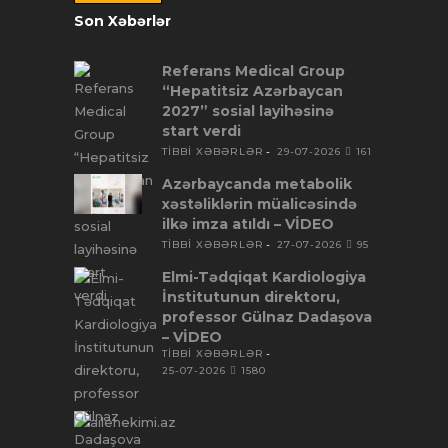
Son Xəbərlər
Referans Medical Group
“Hepatitsiz Azərbaycan
2027” sosial layihəsinə
start verdi
TİBBİ XƏBƏRLƏR
29-07-2026
161
Azərbaycanda metabolik
xəstəliklərin müalicəsində
ilkə imza atıldı – VİDEO
TİBBİ XƏBƏRLƏR
27-07-2026
95
Elmi-Tədqiqat Kardiologiya
İnstitutunun direktoru,
professor Gülnaz Dadaşova
– VİDEO
TİBBİ XƏBƏRLƏR
25-07-2026
1580