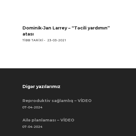
Dominik-Jan Larrey – “Təcili yardımın”
atası
TIBB TARIXI
23-03-2021
Digər yazılarımız
Reproduktiv sağlamlıq – VİDEO
07-04-2024
Ailə planlaması – VİDEO
07-04-2024