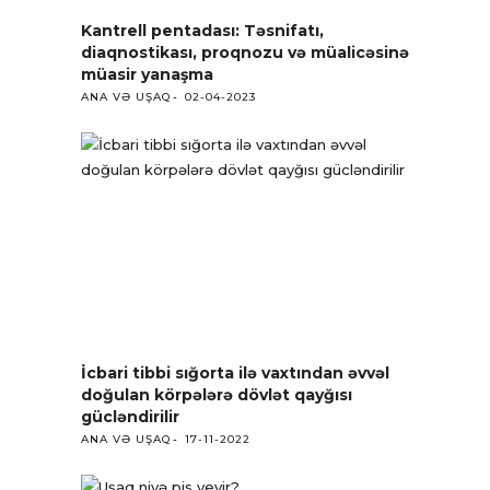
Kantrell pentadası: Təsnifatı,
diaqnostikası, proqnozu və müalicəsinə
müasir yanaşma
ANA VƏ UŞAQ
02-04-2023
İcbari tibbi sığorta ilə vaxtından əvvəl
doğulan körpələrə dövlət qayğısı
gücləndirilir
ANA VƏ UŞAQ
17-11-2022