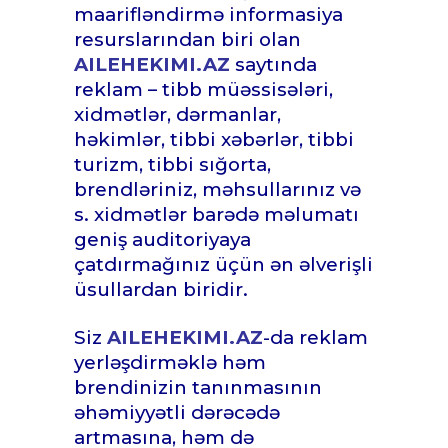
maarifləndirmə informasiya
resurslarından biri olan
AILEHEKIMI.AZ
saytında
reklam – tibb müəssisələri,
xidmətlər, dərmanlar,
həkimlər, tibbi xəbərlər, tibbi
turizm, tibbi sığorta,
brendləriniz, məhsullarınız və
s. xidmətlər barədə məlumatı
geniş auditoriyaya
çatdırmağınız üçün ən əlverişli
üsullardan biridir.
Siz
AILEHEKIMI.AZ
-da reklam
yerləşdirməklə həm
brendinizin tanınmasının
əhəmiyyətli dərəcədə
artmasına, həm də