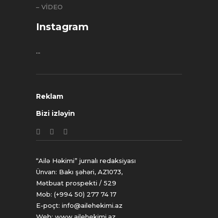
Instagram
…
Reklam
Bizi izləyin
“Ailə Həkimi” jurnalı redaksiyası
Ünvan: Bakı şəhəri, AZ1073,
Mətbuat prospekti / 529
Mob: (+994 50) 277 74 17
E-poçt: info@ailehekimi.az
Web: www.ailehekimi.az