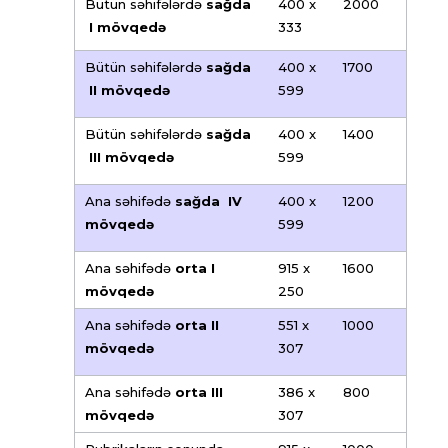
Bütün səhifələrdə
sağda
400 x
2000
I
mövqedə
333
Bütün səhifələrdə
sağda
400 x
1700
II
mövqedə
599
Bütün səhifələrdə
sağda
400 x
1400
III
mövqedə
599
Ana səhifədə
sağda IV
400 x
1200
mövqedə
599
Ana səhifədə
orta I
915 x
1600
mövqedə
250
Ana səhifədə
orta II
551 x
1000
mövqedə
307
Ana səhifədə
orta III
386 x
800
mövqedə
307