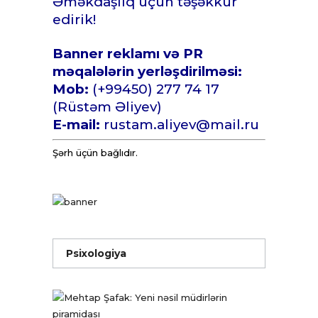
Əməkdaşlıq üçün təşəkkür
edirik!
Banner reklamı və PR
məqalələrin yerləşdirilməsi:
Mob:
(+99450) 277 74 17
(Rüstəm Əliyev)
E-mail:
rustam.aliyev@mail.ru
Şərh üçün bağlıdır.
Psixologiya