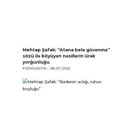
Mehtap Şafak: “Atana belə güvənmə”
sözü ilə böyüyən nəsillərin ürək
yorğunluğu
PSIXOLOGIYA
08-07-2025