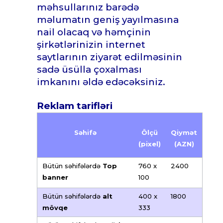
məhsullarınız barədə
məlumatın geniş yayılmasına
nail olacaq və həmçinin
şirkətlərinizin internet
saytlarının ziyarət edilməsinin
sadə üsülla çoxalması
imkanını əldə edəcəksiniz.
Reklam tarifləri
Səhifə
Ölçü
Qiymət
(pixel)
(
AZN)
Bütün səhifələrdə
Top
760 x
2400
banner
100
Bütün səhifələrdə
alt
400 x
1800
mövqe
333