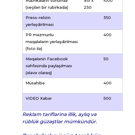
Rubrikaların sonunda
915 x
1000
(seçilən bir rubirkada)
250
Press-relizin
350
yerləşdirilməsi
PR məzmunlu
400
məqalələrin yerləşdirilməsi
(foto ilə)
Məqalənin Facebook
50
səhfəsində paylaşılması
(əlavə olaraq)
Müsahibə
400
VIDEO Xəbər
500
Reklam tariflərinə illik, aylıq və
rüblük güzəştlər mümkündür.