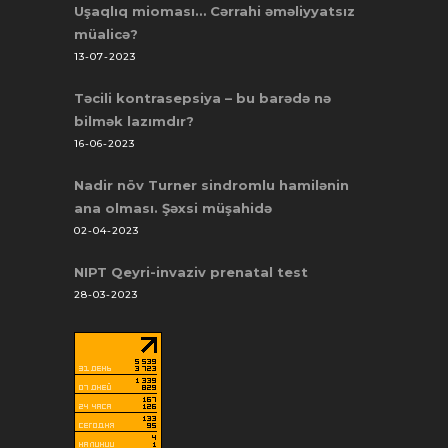
Uşaqlıq mioması… Cərrahi əməliyyatsız
müalicə?
13-07-2023
Təcili kontrasepsiya – bu barədə nə
bilmək lazımdır?
16-06-2023
Nadir növ Turner sindromlu hamilənin
ana olması. Şəxsi müşahidə
02-04-2023
NIPT Qeyri-invaziv prenatal test
28-03-2023