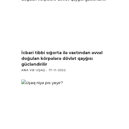
İcbari tibbi sığorta ilə vaxtından əvvəl
doğulan körpələrə dövlət qayğısı
gücləndirilir
ANA VƏ UŞAQ
17-11-2022