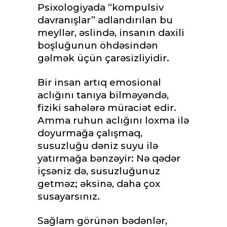
Psixologiyada “kompulsiv
davranışlar” adlandırılan bu
meyllər, əslində, insanın daxili
boşluğunun öhdəsindən
gəlmək üçün çarəsizliyidir.
Bir insan artıq emosional
aclığını tanıya bilməyəndə,
fiziki sahələrə müraciət edir.
Amma ruhun aclığını loxma ilə
doyurmağa çalışmaq,
susuzluğu dəniz suyu ilə
yatırmağa bənzəyir: Nə qədər
içsəniz də, susuzluğunuz
getməz; əksinə, daha çox
susayarsınız.
Sağlam görünən bədənlər,