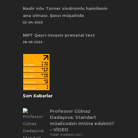
Nadir növ Turner sindromlu hamilənin
ana olması. Şəxsi müşahidə
02-04-2023
NIPT Qeyri-invaziv prenatal test
28-03-2023
Son Xəbərlər
Professor Gülnaz
Dadaşova: Standart
müalicədən imtina edəkmi?
– VİDEO
TİBBİ XƏBƏRLƏR