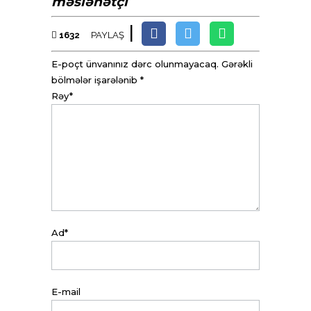
məsləhətçi
|
1632
PAYLAŞ
E-poçt ünvanınız dərc olunmayacaq. Gərəkli
bölmələr işarələnib *
Rəy*
Ad*
E-mail