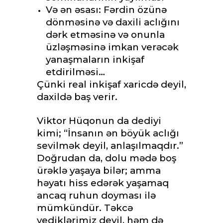
Və ən əsası: Fərdin özünə
dönməsinə və daxili aclığını
dərk etməsinə və onunla
üzləşməsinə imkan verəcək
yanaşmaların inkişaf
etdirilməsi…
Çünki real inkişaf xaricdə deyil,
daxildə baş verir.
Viktor Hüqonun da dediyi
kimi; “İnsanın ən böyük aclığı
sevilmək deyil, anlaşılmaqdır.”
Doğrudan da, dolu mədə boş
ürəklə yaşaya bilər; amma
həyatı hiss edərək yaşamaq
ancaq ruhun doyması ilə
mümkündür. Təkcə
yediklərimiz deyil, həm də