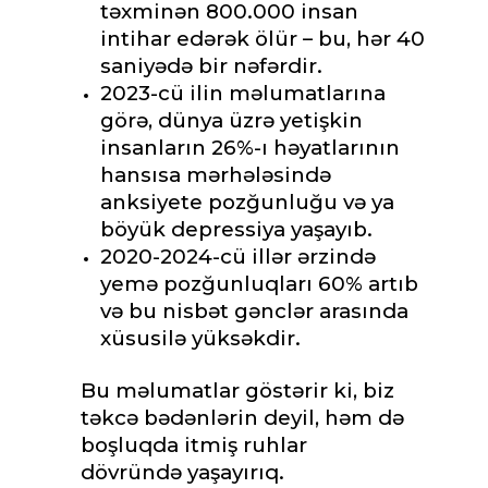
təxminən 800.000 insan
intihar edərək ölür – bu, hər 40
saniyədə bir nəfərdir.
2023-cü ilin məlumatlarına
görə, dünya üzrə yetişkin
insanların 26%-ı həyatlarının
hansısa mərhələsində
anksiyete pozğunluğu və ya
böyük depressiya yaşayıb.
2020-2024-cü illər ərzində
yemə pozğunluqları 60% artıb
və bu nisbət gənclər arasında
xüsusilə yüksəkdir.
Bu məlumatlar göstərir ki, biz
təkcə bədənlərin deyil, həm də
boşluqda itmiş ruhlar
dövründə yaşayırıq.