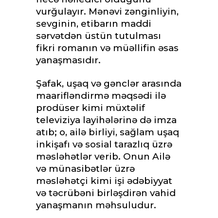
vurğulayır. Mənəvi zənginliyin,
sevginin, etibarın maddi
sərvətdən üstün tutulması
fikri romanın və müəllifin əsas
yanaşmasıdır.
Şafak, uşaq və gənclər arasında
maarifləndirmə məqsədi ilə
prodüser kimi müxtəlif
televiziya layihələrinə də imza
atıb; o, ailə birliyi, sağlam uşaq
inkişafı və sosial tarazlıq üzrə
məsləhətlər verib. Onun Ailə
və münasibətlər üzrə
məsləhətçi kimi işi ədəbiyyat
və təcrübəni birləşdirən vahid
yanaşmanın məhsuludur.