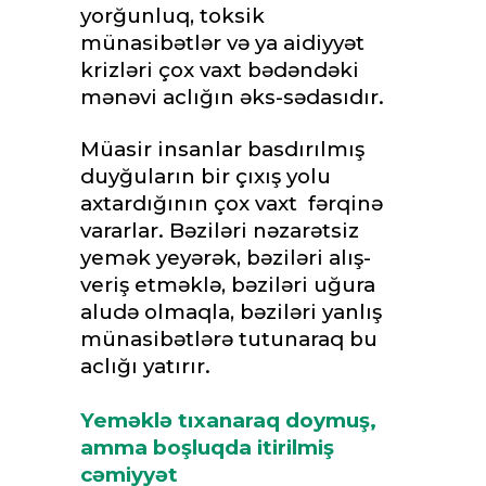
yorğunluq, toksik
münasibətlər və ya aidiyyət
krizləri çox vaxt bədəndəki
mənəvi aclığın əks-sədasıdır.
Müasir insanlar basdırılmış
duyğuların bir çıxış yolu
axtardığının çox vaxt fərqinə
vararlar. Bəziləri nəzarətsiz
yemək yeyərək, bəziləri alış-
veriş etməklə, bəziləri uğura
aludə olmaqla, bəziləri yanlış
münasibətlərə tutunaraq bu
aclığı yatırır.
Yeməklə tıxanaraq doymuş,
amma boşluqda itirilmiş
cəmiyyət