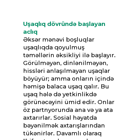
Uşaqlıq dövründə başlayan
aclıq
Əksər mənəvi boşluqlar
uşaqlıqda qoyulmuş
təməllərin əksikliyi ilə başlayır.
Görülməyən, dinlənilməyən,
hissləri anlaşılmayan uşaqlar
böyüyür; amma onların içində
həmişə balaca uşaq qalır. Bu
uşaq hələ də yetkinlikdə
görünəcəyini ümid edir. Onlar
öz partnyorunda ana və ya ata
axtarırlar. Sosial həyatda
bəyənilmək axtarışlarından
tükənirlər. Davamlı olaraq