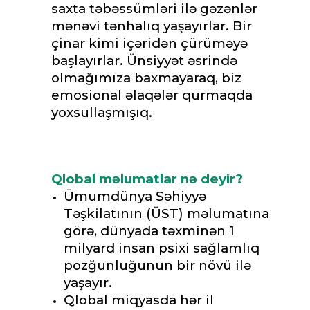
saxta təbəssümləri ilə gəzənlər
mənəvi tənhalıq yaşayırlar. Bir
çinar kimi içəridən çürüməyə
başlayırlar. Ünsiyyət əsrində
olmağımıza baxmayaraq, biz
emosional əlaqələr qurmaqda
yoxsullaşmışıq.
Qlobal məlumatlar nə deyir
?
Ümumdünya Səhiyyə
Təşkilatının (ÜST) məlumatına
görə, dünyada təxminən 1
milyard insan psixi sağlamlıq
pozğunluğunun bir növü ilə
yaşayır.
Qlobal miqyasda hər il