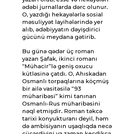
ədəbi jurnallarda dərc olunur.
O, yazdığı hekayələrlə sosial
məsuliyyət layihələrində yer
alıb, ədəbiyyatın dəyişdirici
gücünü meydana gətirib.
Bu günə qədər üç roman
yazan Şafak, ikinci romanı
“Mühacir”lə geniş oxucu
kütləsinə çatdı. O, Ahıskadan
Osmanlı torpaqlarına köçmüş
bir ailə vasitəsilə “93
müharibəsi” kimi tanınan
Osmanlı-Rus müharibəsini
nəql etmişdir. Roman təkcə
tarixi konyukturanı deyil, həm
də ambisiyanın uşaqlıqda necə
cücərdiyini və zaman keçdikcə