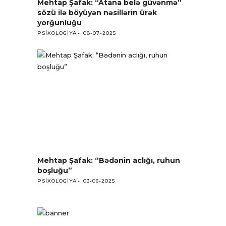
Mehtap Şafak: “Atana belə güvənmə”
sözü ilə böyüyən nəsillərin ürək
yorğunluğu
PSIXOLOGIYA
08-07-2025
Mehtap Şafak: “Bədənin aclığı, ruhun
boşluğu”
PSIXOLOGIYA
03-06-2025