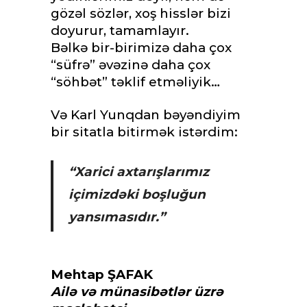
gözəl sözlər, xoş hisslər bizi
doyurur, tamamlayır.
Bəlkə bir-birimizə daha çox
“süfrə” əvəzinə daha çox
“söhbət” təklif etməliyik…
Və Karl Yunqdan bəyəndiyim
bir sitatla bitirmək istərdim:
“Xarici axtarışlarımız
içimizdəki boşluğun
yansımasıdır.”
Mehtap ŞAFAK
Ailə və münasibətlər üzrə