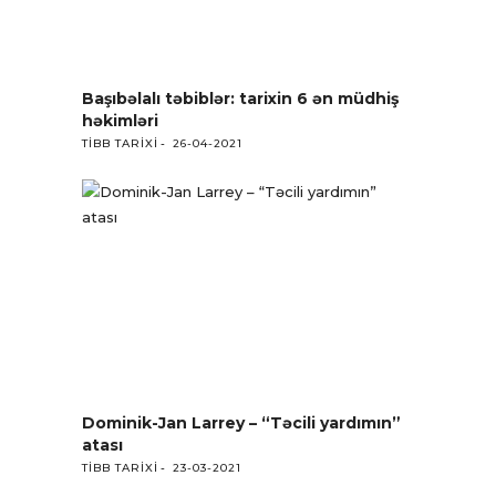
Başıbəlalı təbiblər: tarixin 6 ən müdhiş
həkimləri
TIBB TARIXI
26-04-2021
Dominik-Jan Larrey – “Təcili yardımın”
atası
TIBB TARIXI
23-03-2021