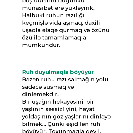
boşluqlarını bugünkü
münasibətlərə yükləyirik.
Halbuki ruhun razılığı
keçmişlə vidalaşmaq, daxili
uşaqla əlaqə qurmaq və özünü
özü ilə tamamlamaqla
mümkündür.
Ruh duyulmaqla böyüyür
Bəzən ruhu razı salmağın yolu
sadəcə susmaq və
dinləməkdir.
Bir uşağın hekayəsini, bir
yaşlının səssizliyini, həyat
yoldaşının göz yaşlarını dinləyə
bilmək… Çünki eşidilən ruh
böyüyür. Toxunmaqla deyil,