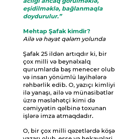
aclığı ancaq görülməklə,
eşidilməklə, bağlanmaqla
doydurulur.”
Mehtap Şafak kimdir?
Ailə və həyat qələm yolunda
Şafak 25 ildən artıqdır ki, bir
çox milli və beynəlxalq
qurumlarda baş menecer olub
və insan yönümlü layihələrə
rəhbərlik edib. O, yazıçı kimliyi
ilə yanaşı, ailə və münasibətlər
üzrə məsləhətçi kimi də
cəmiyyətin qəlbinə toxunan
işlərə imza atmaqdadır.
O, bir çox milli qəzetlərdə köşə
yazarı olub, esse və hekayələri