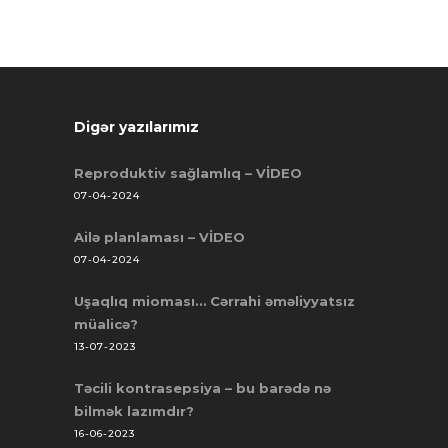
Digər yazılarımız
Reproduktiv sağlamlıq – VİDEO
07-04-2024
Ailə planlaması – VİDEO
07-04-2024
Uşaqlıq mioması… Cərrahi əməliyyatsız
müalicə?
13-07-2023
Təcili kontrasepsiya – bu barədə nə
bilmək lazımdır?
16-06-2023