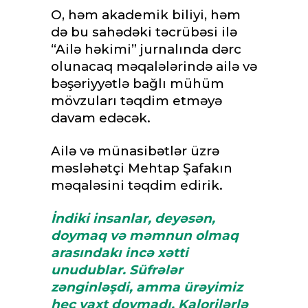
O, həm akademik biliyi, həm
də bu sahədəki təcrübəsi ilə
“Ailə həkimi” jurnalında dərc
olunacaq məqalələrində ailə və
bəşəriyyətlə bağlı mühüm
mövzuları təqdim etməyə
davam edəcək.
Ailə və münasibətlər üzrə
məsləhətçi Mehtap Şafakın
məqaləsini təqdim edirik.
İndiki insanlar, deyəsən,
doymaq və məmnun olmaq
arasındakı incə xətti
unudublar. Süfrələr
zənginləşdi, amma ürəyimiz
heç vaxt doymadı. Kalorilərlə