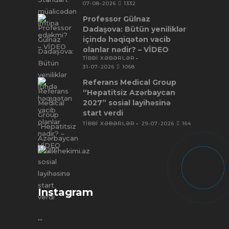
07-08-2026
1332
Professor Gülnaz
Dadaşova: Bütün yeniliklər
içində həqiqətən vacib
olanlar nədir? – VİDEO
TİBBİ XƏBƏRLƏR
31-07-2026
1068
Referans Medical Group
“Hepatitsiz Azərbaycan
2027” sosial layihəsinə
start verdi
TİBBİ XƏBƏRLƏR
29-07-2026
164
Instagram
…