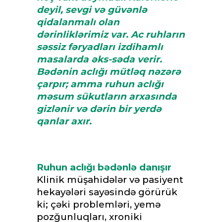
deyil, sevgi və güvənlə
qidalanmalı olan
dərinliklərimiz var. Ac ruhların
səssiz fəryadları izdihamlı
masalarda əks-səda verir.
Bədənin aclığı mütləq nəzərə
çarpır; amma ruhun aclığı
məsum sükutların arxasında
gizlənir və dərin bir yerdə
qanlar axır.
Ruhun aclığı bədənlə danışır
Klinik müşahidələr və pasiyent
hekayələri sayəsində görürük
ki; çəki problemləri, yemə
pozğunluqları, xroniki