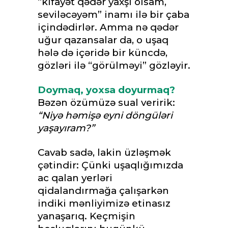
“kifayət qədər yaxşı olsam,
seviləcəyəm” inamı ilə bir çaba
içindədirlər. Amma nə qədər
uğur qazansalar da, o uşaq
hələ də içəridə bir küncdə,
gözləri ilə “görülməyi” gözləyir.
Doymaq, yoxsa doyurmaq?
Bəzən özümüzə sual veririk:
“Niyə həmişə eyni döngüləri
yaşayıram?”
Cavab sadə, lakin üzləşmək
çətindir: Çünki uşaqlığımızda
ac qalan yerləri
qidalandırmağa çalışarkən
indiki mənliyimizə etinasız
yanaşarıq. Keçmişin