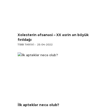
Xolesterin əfsanəsi – XX əsrin ən böyük
fırıldağı
TIBB TARIXI
25-04-2022
İlk apteklər necə olub?