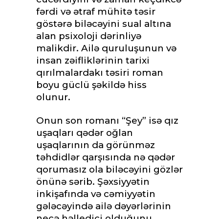
fərdi və ətraf mühitə təsir
göstərə biləcəyini sual altına
alan psixoloji dərinliyə
malikdir. Ailə quruluşunun və
insan zəifliklərinin tarixi
qırılmalardakı təsiri roman
boyu güclü şəkildə hiss
olunur.
Onun son romanı “Şey” isə qız
uşaqları qədər oğlan
uşaqlarının da görünməz
təhdidlər qarşısında nə qədər
qorumasız ola biləcəyini gözlər
önünə sərib. Şəxsiyyətin
inkişafında və cəmiyyətin
gələcəyində ailə dəyərlərinin
necə həlledici olduğunu