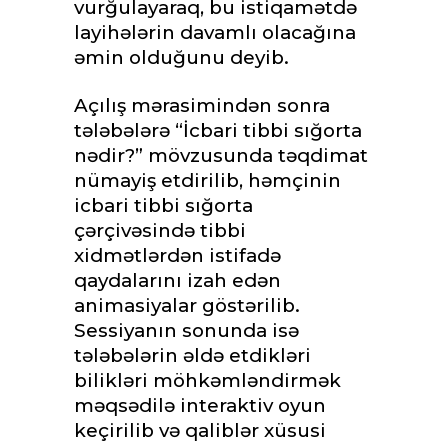
vurğulayaraq, bu istiqamətdə
layihələrin davamlı olacağına
əmin olduğunu deyib.
Açılış mərasimindən sonra
tələbələrə “İcbari tibbi sığorta
nədir?” mövzusunda təqdimat
nümayiş etdirilib, həmçinin
icbari tibbi sığorta
çərçivəsində tibbi
xidmətlərdən istifadə
qaydalarını izah edən
animasiyalar göstərilib.
Sessiyanın sonunda isə
tələbələrin əldə etdikləri
bilikləri möhkəmləndirmək
məqsədilə interaktiv oyun
keçirilib və qaliblər xüsusi