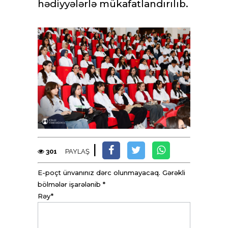
hədiyyələrlə mükafatlandırılıb.
|
301
PAYLAŞ
E-poçt ünvanınız dərc olunmayacaq. Gərəkli
bölmələr işarələnib *
Rəy*