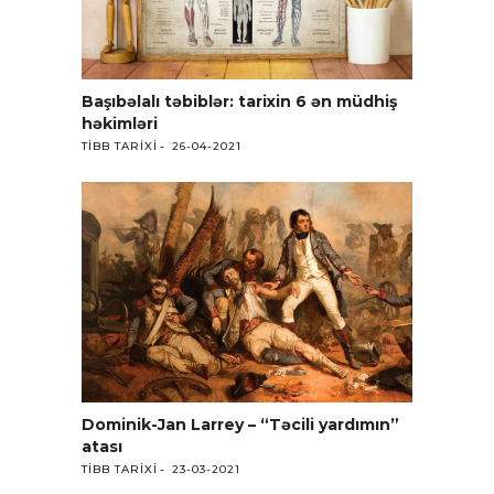
Başıbəlalı təbiblər: tarixin 6 ən müdhiş
həkimləri
TIBB TARIXI
26-04-2021
Dominik-Jan Larrey – “Təcili yardımın”
atası
TIBB TARIXI
23-03-2021