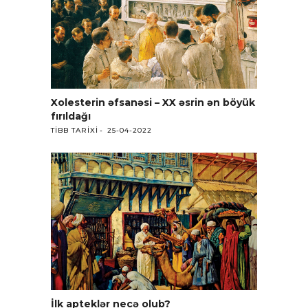
Xolesterin əfsanəsi – XX əsrin ən böyük
fırıldağı
TIBB TARIXI
25-04-2022
İlk apteklər necə olub?