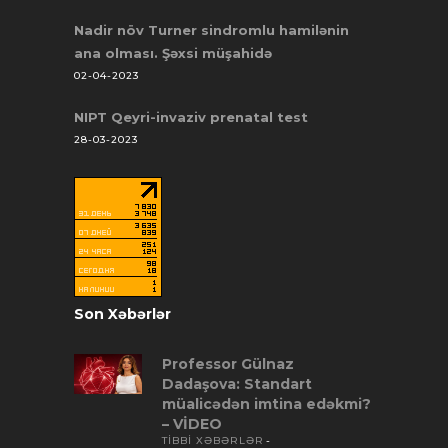
Nadir növ Turner sindromlu hamilənin
ana olması. Şəxsi müşahidə
02-04-2023
NIPT Qeyri-invaziv prenatal test
28-03-2023
Son Xəbərlər
Professor Gülnaz
Dadaşova: Standart
müalicədən imtina edəkmi?
– VİDEO
TİBBİ XƏBƏRLƏR