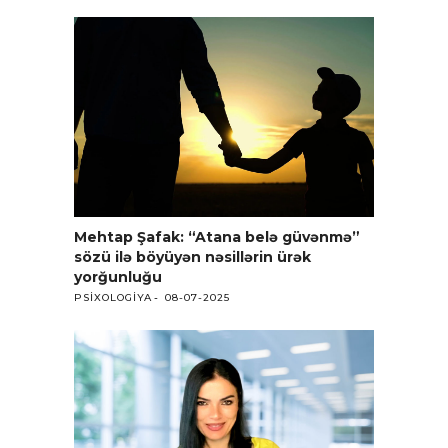
Mehtap Şafak: “Atana belə güvənmə”
sözü ilə böyüyən nəsillərin ürək
yorğunluğu
PSIXOLOGIYA
08-07-2025