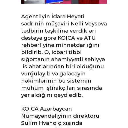
Agentliyin İdarə Heyəti
sədrinin müşaviri Nelli Veysova
tədbirin təşkilinə verdikləri
dəstəyə görə KOICA və ATU
rəhbərliyinə minnətdarlığını
bildirib. O, icbari tibbi
sığortanın əhəmiyyətli səhiyyə
islahatlarından biri olduğunu
vurğulayıb və gələcəyin
həkimlərinin bu sistemin
mühüm iştirakçıları sırasında
yer aldığını qeyd edib.
KOICA Azərbaycan
Nümayəndəliyinin direktoru
Sulim Hvanq çıxışında