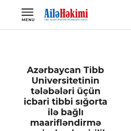
MENU
Azərbaycan Tibb
Universitetinin
tələbələri üçün
icbari tibbi sığorta
ilə bağlı
maarifləndirmə