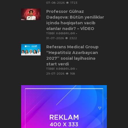
07-08-2026
1723
Professor Gülnaz
Dadaşova: Bütün yeniliklər
içində həqiqətən vacib
olanlar nədir? – VİDEO
TİBBİ XƏBƏRLƏR
31-07-2026
2322
Referans Medical Group
“Hepatitsiz Azərbaycan
2027” sosial layihəsinə
start verdi
TİBBİ XƏBƏRLƏR
29-07-2026
168