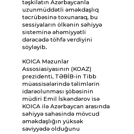
təşkilatın Azərbaycanla
uzunmüddətli əməkdaşlıq
təcrübəsinə toxunaraq, bu
sessiyaların ölkənin səhiyyə
sisteminə əhəmiyyətli
dərəcədə töhfə verdiyini
söyləyib.
KOICA Məzunlar
Assosiasiyasının (KOAZ)
prezidenti, TƏBİB-in Tibb
müəssisələrində təlimlərin
idarəolunması şöbəsinin
müdiri Emil İskəndərov isə
KOICA ilə Azərbaycan arasında
səhiyyə sahəsində mövcud
əməkdaşlığın yüksək
səviyyədə olduğunu