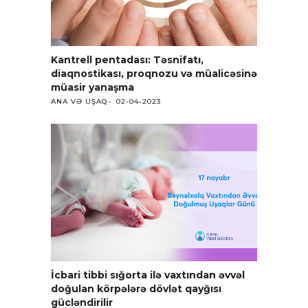
Kantrell pentadası: Təsnifatı,
diaqnostikası, proqnozu və müalicəsinə
müasir yanaşma
ANA VƏ UŞAQ
02-04-2023
İcbari tibbi sığorta ilə vaxtından əvvəl
doğulan körpələrə dövlət qayğısı
gücləndirilir