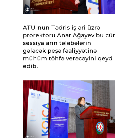
ATU-nun Tədris işləri üzrə
prorektoru Anar Ağayev bu cür
sessiyaların tələbələrin
gələcək peşə fəaliyyətinə
mühüm töhfə verəcəyini qeyd
edib.