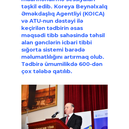
təşkil edib. Koreya Beynəlxalq
Əməkdaşlıq Agentliyi (KOICA)
və ATU-nun dəstəyi ilə
keçirilən tədbirin əsas
məqsədi tibb sahəsində təhsil
alan gənclərin icbari tibbi
sığorta sistemi barədə
məlumatlılığını artırmaq olub.
Tədbirə ümumilikdə 600-dən
çox tələbə qatılıb.